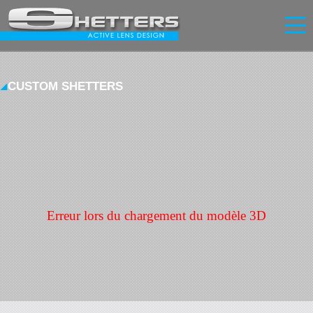
Accueil
Innovation
CUSTOM SHETTERS
Lunettes
Écrans
News
Contact
FR
|
EN
Se connecter
S'inscrire
Erreur lors du chargement du modèle 3D